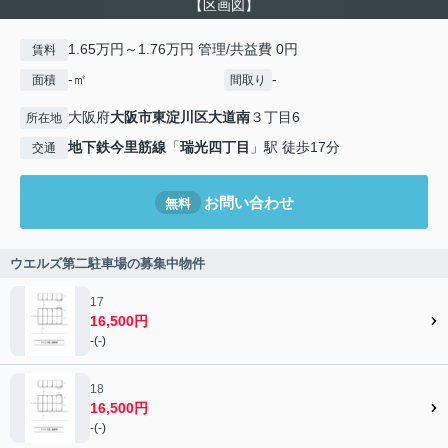
【区画図】
1.65万円～1.76万円 管理/共益費 0円
賃料
-㎡
-
面積
間取り
大阪府
大阪市東淀川区
大道南
３丁目6
所在地
地下鉄今里筋線
「
瑞光四丁目
」駅 徒歩17分
交通
お問い合わせ
無料
ウエルズ第二駐車場の募集中物件
17
16,500円
-(-)
18
16,500円
-(-)