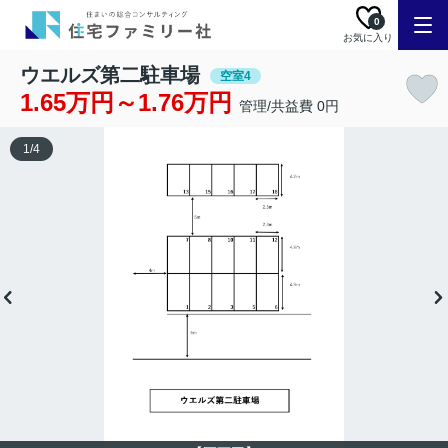
0
お気に入り
ウエルズ第二駐車場
空室4
1.65万円～1.76万円
管理/共益費 0円
1
/
4