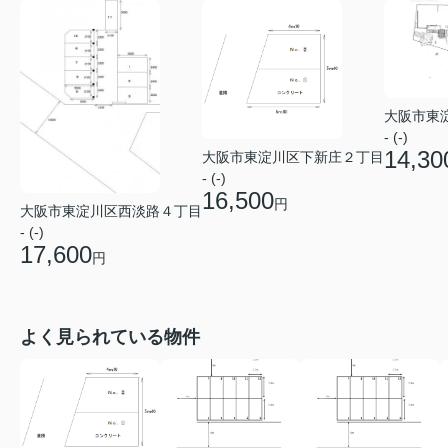
大阪市東
- (-)
14,30
大阪市東淀川区下新庄２丁目
- (-)
16,500
円
大阪市東淀川区西淡路４丁目
- (-)
17,600
円
よく見られている物件