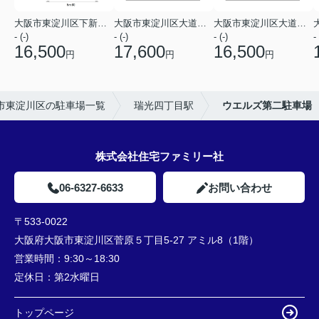
大阪市東淀川区下新庄２丁目
大阪市東淀川区大道南３丁目
大阪市東淀川区大道南３丁目
- (-)
- (-)
- (-)
- 
16,500
17,600
16,500
円
円
円
市東淀川区の駐車場一覧
瑞光四丁目駅
ウエルズ第二駐車場
株式会社住宅ファミリー社
06-6327-6633
お問い合わせ
〒533-0022
大阪府大阪市東淀川区菅原５丁目5-27 アミル8（1階）
営業時間：
9:30～18:30
定休日：
第2水曜日
トップページ