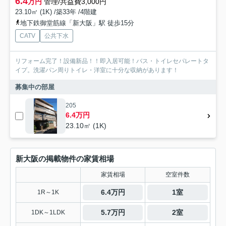
6.4
万円
管理/共益費3,000円
23.10㎡ (1K) /築33年 /4階建
地下鉄御堂筋線「新大阪」駅 徒歩15分
CATV
公共下水
リフォーム完了！設備新品！！即入居可能！バス・トイレセパレートタ
イプ。洗濯パン周りトイレ・洋室に十分な収納があります！
募集中の部屋
205
6.4万円
23.10㎡ (1K)
新大阪の掲載物件の家賃相場
家賃相場
空室件数
6.4万円
1室
1R～1K
5.7万円
2室
1DK～1LDK