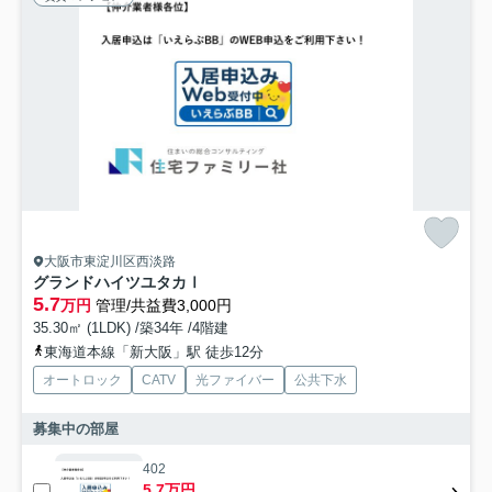
大阪市東淀川区西淡路
グランドハイツユタカⅠ
5.7
万円
管理/共益費3,000円
35.30㎡ (1LDK) /築34年 /4階建
東海道本線「新大阪」駅 徒歩12分
オートロック
CATV
光ファイバー
公共下水
募集中の部屋
402
5.7万円