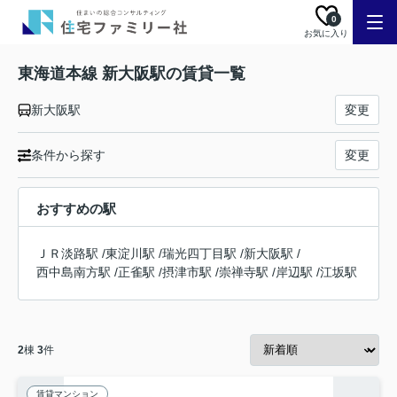
0
お気に入り
東海道本線 新大阪駅の賃貸一覧
新大阪駅
変更
条件から探す
変更
おすすめの駅
ＪＲ淡路駅
/
東淀川駅
/
瑞光四丁目駅
/
新大阪駅
/
西中島南方駅
/
正雀駅
/
摂津市駅
/
崇禅寺駅
/
岸辺駅
/
江坂駅
2
棟
3
件
賃貸マンション