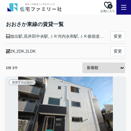
0
お気に入り
おおさか東線の賃貸一覧
放出駅,高井田中央駅,ＪＲ河内永和駅,ＪＲ俊徳道駅,ＪＲ長瀬駅,衣摺加美北駅,新加美駅,久宝寺駅,大阪駅,新大阪駅,南吹田駅,ＪＲ淡路駅,城北公園通駅,ＪＲ野江駅,鴫野駅
変更
2K,2DK,2LDK
変更
1
棟
1
件
賃貸マンション