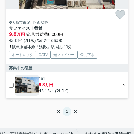
大阪市東淀川区西淡路
サファイスⅠ番館
9.8
万円
管理/共益費6,000円
43.13㎡ (2LDK) /築12年 /3階建
阪急京都本線「淡路」駅 徒歩10分
オートロック
CATV
光ファイバー
公共下水
募集中の部屋
101
9.8万円
43.13㎡ (2LDK)
1