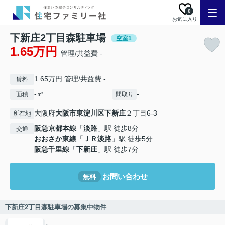
0
お気に入り
下新庄2丁目森駐車場
空室1
1.65万円
管理/共益費 -
1.65万円 管理/共益費 -
賃料
-㎡
-
面積
間取り
大阪府
大阪市東淀川区
下新庄
２丁目6-3
所在地
阪急京都本線
「
淡路
」駅 徒歩8分
交通
おおさか東線
「
ＪＲ淡路
」駅 徒歩5分
阪急千里線
「
下新庄
」駅 徒歩7分
お問い合わせ
無料
下新庄2丁目森駐車場の募集中物件