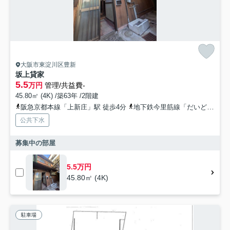
大阪市東淀川区豊新
坂上貸家
5.5
万円
管理/共益費-
45.80㎡ (4K) /築63年 /2階建
阪急京都本線「上新庄」駅 徒歩4分
地下鉄今里筋線「だいどう豊里」駅 徒歩13分
公共下水
募集中の部屋
5.5万円
45.80㎡ (4K)
駐車場