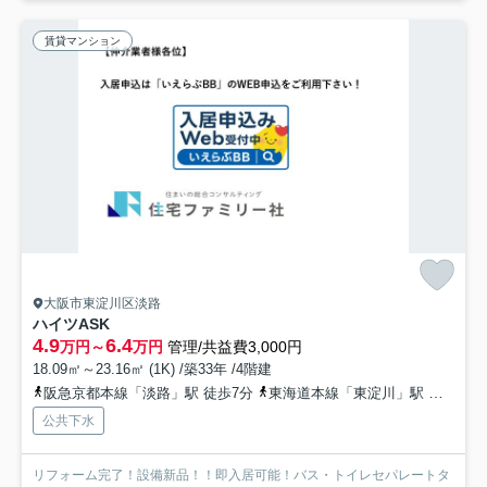
賃貸マンション
大阪市東淀川区淡路
ハイツASK
4.9
6.4
万円～
万円
管理/共益費3,000円
18.09㎡～23.16㎡ (1K) /築33年 /4階建
阪急京都本線「淡路」駅 徒歩7分
東海道本線「東淀川」駅 徒歩10分
公共下水
リフォーム完了！設備新品！！即入居可能！バス・トイレセパレートタ