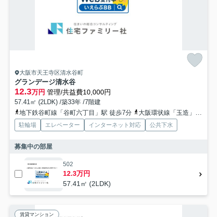
大阪市天王寺区清水谷町
グランデージ清水谷
12.3
万円
管理/共益費10,000円
57.41㎡ (2LDK) /築33年 /7階建
地下鉄谷町線「谷町六丁目」駅 徒歩7分
大阪環状線「玉造」駅 徒歩9分
駐輪場
エレベーター
インターネット対応
公共下水
募集中の部屋
502
12.3万円
57.41㎡ (2LDK)
賃貸マンション