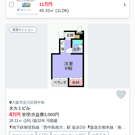
11万円
45.33㎡ (1LDK)
賃貸マンション
大阪市淀川区西中島
タカミビル
4
万円
管理/共益費3,000円
18.11㎡ (1R) /築32年 /5階建
地下鉄御堂筋線「西中島南方」駅 徒歩2分
阪急京都本線「南方」駅 徒歩2分
オートロック
CATV
インターネット対応
公共下水