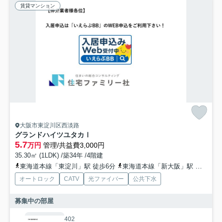
賃貸マンション
大阪市東淀川区西淡路
グランドハイツユタカⅠ
5.7
万円
管理/共益費3,000円
35.30㎡ (1LDK) /築34年 /4階建
東海道本線「東淀川」駅 徒歩6分
東海道本線「新大阪」駅 徒歩12分
オートロック
CATV
光ファイバー
公共下水
募集中の部屋
402