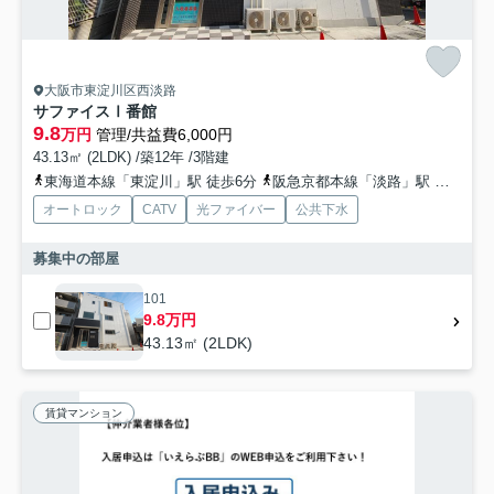
大阪市東淀川区西淡路
サファイスⅠ番館
9.8
万円
管理/共益費6,000円
43.13㎡ (2LDK) /築12年 /3階建
東海道本線「東淀川」駅 徒歩6分
阪急京都本線「淡路」駅 徒歩10分
オートロック
CATV
光ファイバー
公共下水
募集中の部屋
101
9.8万円
43.13㎡ (2LDK)
賃貸マンション