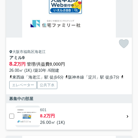
大阪市福島区海老江
アミル9
8.2
万円
管理/共益費8,000円
26.00㎡ (1K) /築10年 /6階建
東西線「海老江」駅 徒歩6分
阪神本線「淀川」駅 徒歩7分
地下鉄
エレベーター
公共下水
募集中の部屋
601
8.2万円
26.00㎡ (1K)