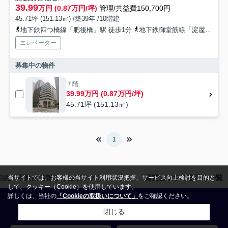
39.99
万円 (0.87万円/坪)
管理/共益費150,700円
45.71坪 (151.13㎡) /築39年 /10階建
地下鉄四つ橋線「肥後橋」駅 徒歩1分
地下鉄御堂筋線「淀屋橋」駅 徒歩7分
エレベーター
募集中の物件
７階
39.99万円 (0.87万円/坪)
45.71坪 (151.13㎡)
1
相続・不動産情報なら住宅ファミリー社
賃貸おすすめ物件の一覧
当サイトでは、お客様の当サイト利用状況把握、サービス向上検討を目的と
して、クッキー（Cookie）を使用しています。
詳しくは、当社の
「Cookieの取扱いについて」
をご確認ください。
閉じる
株式会社住宅ファミリー社