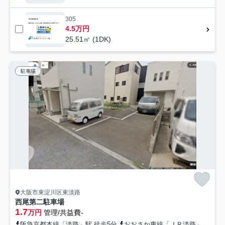
305
4.5万円
25.51㎡ (1DK)
駐車場
大阪市東淀川区東淡路
西尾第二駐車場
1.7
万円
管理/共益費-
阪急京都本線「淡路」駅 徒歩5分
おおさか東線「ＪＲ淡路」駅 徒歩8分