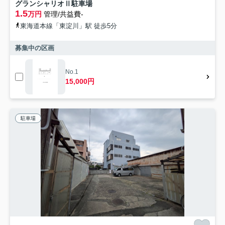
グランシャリオⅡ駐車場
1.5
万円
管理/共益費-
東海道本線「東淀川」駅 徒歩5分
募集中の区画
No.1
15,000円
駐車場