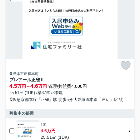
摂津市正雀本町
プレアール正雀Ⅱ
4.5
4.6
万円～
万円
管理/共益費4,000円
25.51㎡ (1DK) /築37年 /3階建
阪急京都本線「正雀」駅 徒歩5分
東海道本線「岸辺」駅 徒歩12分
募集中の部屋
101
4.6万円
25.51㎡ (1DK)