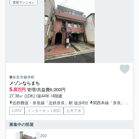
賃貸マンション
奈良市椿井町
メゾンならまち
5.8
万円
管理/共益費6,000円
27.38㎡ (1DK) /築44年 /4階建
近鉄難波・奈良線「近鉄奈良」駅 徒歩8分
関西本線「奈良」駅 徒歩13分
CATV
インターネット対応
公共下水
募集中の部屋
202