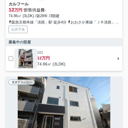
カルフール
12
万円
管理/共益費-
74.86㎡ (3LDK) /築28年 /3階建
阪急京都本線「淡路」駅 徒歩4分
おおさか東線「ＪＲ淡路」駅 徒歩7分
公共下水
募集中の部屋
101
12万円
74.86㎡ (3LDK)
賃貸マンション