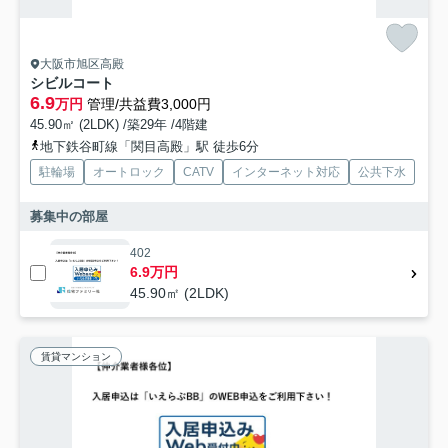
大阪市旭区高殿
シビルコート
6.9
万円
管理/共益費3,000円
45.90㎡ (2LDK) /築29年 /4階建
地下鉄谷町線「関目高殿」駅 徒歩6分
駐輪場
オートロック
CATV
インターネット対応
公共下水
募集中の部屋
402
6.9万円
45.90㎡ (2LDK)
賃貸マンション