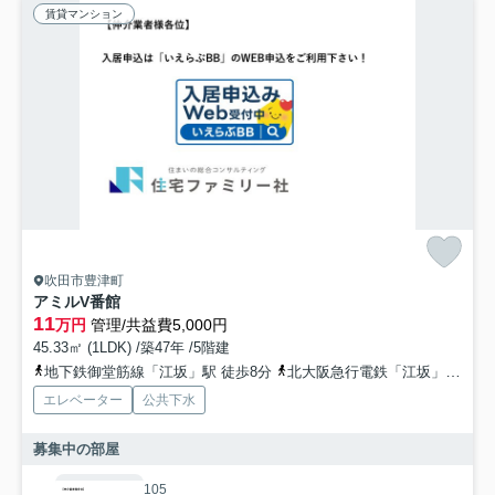
賃貸マンション
吹田市豊津町
アミルV番館
11
万円
管理/共益費5,000円
45.33㎡ (1LDK) /築47年 /5階建
地下鉄御堂筋線「江坂」駅 徒歩8分
北大阪急行電鉄「江坂」駅 徒歩8分
エレベーター
公共下水
募集中の部屋
105